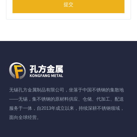
提交
Alternative:
无锡孔方金属制品有限公司，坐落于中国不锈钢的集散地
——无锡，集不锈钢的原材料供应、仓储、代加工、配送
服务于一体，自2013年成立以来，持续深耕不锈钢领域，
面向全球经营。