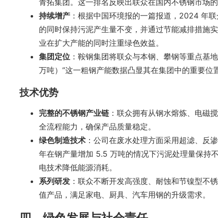
青拓集团。这一排名反映出联众在国内不锈钢市场的
持续增产
：根据中国环境报的一篇报道，2024 年
的同时保持污泥产生量不变，并通过节能减排措施实
业在扩大产能的同时注重绿色效益。
集团定位
：鞍钢集团将联众与本钢、攀钢等重点基地
万吨）”这一粗钢产能数据凸显其在集团中的重要位
技术优势
完整的不锈钢产业链
：联众拥有从钢水熔炼、电磁搅
全流程能力，确保产品质量稳定。
绿色制造技术
：公司在废水处理方面采用超滤、反渗
年在钢产量增加 5.5 万吨的情况下污泥处理量保
电技术降低能源消耗。
系列研发
：联众不断开发高强度、耐蚀和节镍型不锈钢新
值产品，满足家电、厨具、汽车用钢的升级需求。
四、绿色发展与社会责任