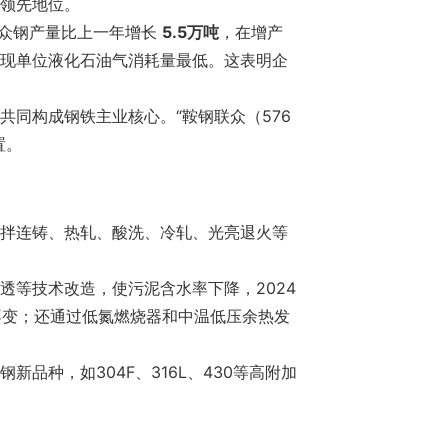
领先地位。
联众钢产量比上一年增长
5.5万吨
，在增产
现单位液化石油气消耗量最低。这表明企
共同构成钢铁主业核心。“鞍钢联众（576
置。
拌连铸、热轧、酸洗、冷轧、光亮退火等
透等技术改造，使污泥含水率下降，2024
持不变；还通过低氮燃烧器和中温低压余热发
品种，如304F、316L、430等高附加