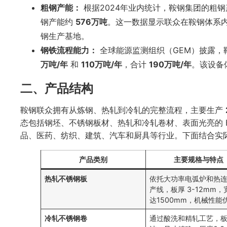
粗钢产能：
根据2024年业内统计，鞍钢集团的粗
钢产能约
576万吨
。这一数据显示联众在鞍钢体系
钢生产基地。
钢铁流程能力：
全球能源监测组织（GEM）披露，
万吨/年
和
110万吨/年
，合计
190万吨/年
。该设备
二、产品结构
鞍钢联众拥有从炼钢、热轧到冷轧的完整流程，主要生产
态包括钢坯、不锈钢板材、热轧和冷轧卷材、表面光亮的 
品、医药、纺织、建筑、汽车和厨具等行业。下面结合实
产品类别
主要规格与特点
热轧不锈钢板
依托大功率电弧炉和热
产线，板厚 3-12mm，
达1500mm，机械性能
冷轧不锈钢卷
通过酸洗和精轧工艺，