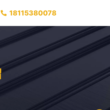
18115380078
绍