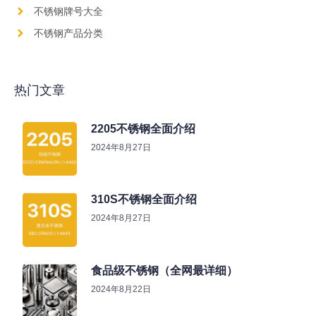
不锈钢牌号大全
不锈钢产品分类
热门文章
2205不锈钢全面介绍
2024年8月27日
310S不锈钢全面介绍
2024年8月27日
食品级不锈钢（全网最详细）
2024年8月22日