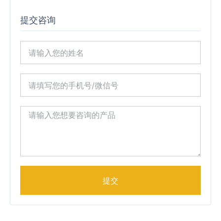
提交咨询
提交
Alternative: