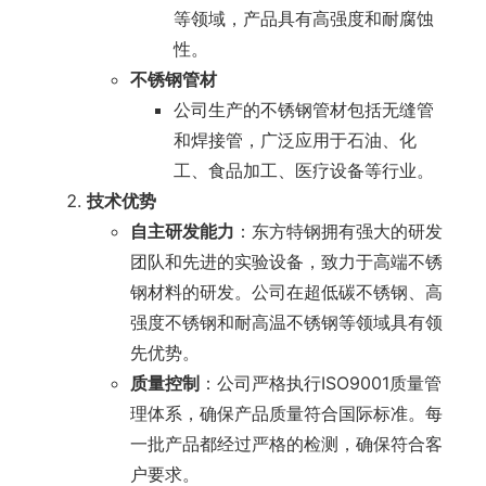
等领域，产品具有高强度和耐腐蚀
性。
不锈钢管材
公司生产的不锈钢管材包括无缝管
和焊接管，广泛应用于石油、化
工、食品加工、医疗设备等行业。
技术优势
自主研发能力
：东方特钢拥有强大的研发
团队和先进的实验设备，致力于高端不锈
钢材料的研发。公司在超低碳不锈钢、高
强度不锈钢和耐高温不锈钢等领域具有领
先优势。
质量控制
：公司严格执行ISO9001质量管
理体系，确保产品质量符合国际标准。每
一批产品都经过严格的检测，确保符合客
户要求。