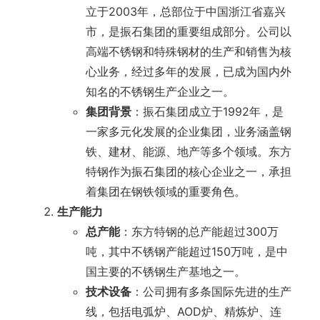
立于2003年，总部位于中国浙江省嘉兴
市，是振石集团的重要组成部分。公司以
高端不锈钢和特殊钢材的生产和销售为核
心业务，经过多年的发展，已成为国内外
知名的不锈钢生产企业之一。
集团背景
：振石集团成立于1992年，是
一家多元化发展的企业集团，业务涵盖钢
铁、建材、能源、地产等多个领域。东方
特钢作为振石集团的核心企业之一，承担
着集团在钢铁领域的重要角色。
生产能力
总产能
：东方特钢的总产能超过300万
吨，其中不锈钢产能超过150万吨，是中
国主要的不锈钢生产基地之一。
技术设备
：公司拥有多条国际先进的生产
线，包括电弧炉、AOD炉、精炼炉、连