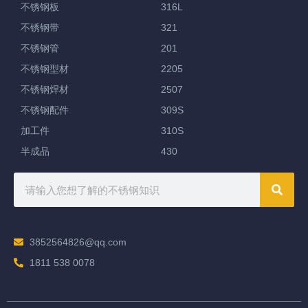
不锈钢板
316L
不锈钢带
321
不锈钢管
201
不锈钢型材
2205
不锈钢焊材
2507
不锈钢配件
309S
加工件
310S
半成品
430
3852564826@qq.com
1811 538 0078