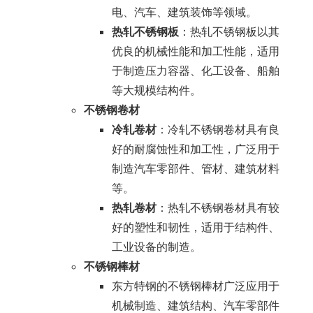
电、汽车、建筑装饰等领域。
热轧不锈钢板
：热轧不锈钢板以其
优良的机械性能和加工性能，适用
于制造压力容器、化工设备、船舶
等大规模结构件。
不锈钢卷材
冷轧卷材
：冷轧不锈钢卷材具有良
好的耐腐蚀性和加工性，广泛用于
制造汽车零部件、管材、建筑材料
等。
热轧卷材
：热轧不锈钢卷材具有较
好的塑性和韧性，适用于结构件、
工业设备的制造。
不锈钢棒材
东方特钢的不锈钢棒材广泛应用于
机械制造、建筑结构、汽车零部件