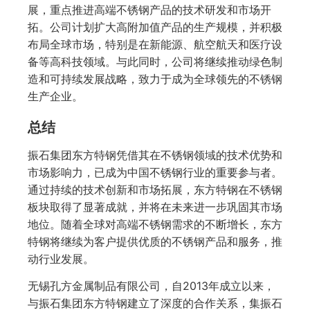
展，重点推进高端不锈钢产品的技术研发和市场开
拓。公司计划扩大高附加值产品的生产规模，并积极
布局全球市场，特别是在新能源、航空航天和医疗设
备等高科技领域。与此同时，公司将继续推动绿色制
造和可持续发展战略，致力于成为全球领先的不锈钢
生产企业。
总结
振石集团东方特钢凭借其在不锈钢领域的技术优势和
市场影响力，已成为中国不锈钢行业的重要参与者。
通过持续的技术创新和市场拓展，东方特钢在不锈钢
板块取得了显著成就，并将在未来进一步巩固其市场
地位。随着全球对高端不锈钢需求的不断增长，东方
特钢将继续为客户提供优质的不锈钢产品和服务，推
动行业发展。
无锡孔方金属制品有限公司，自2013年成立以来，
与振石集团东方特钢建立了深度的合作关系，集振石