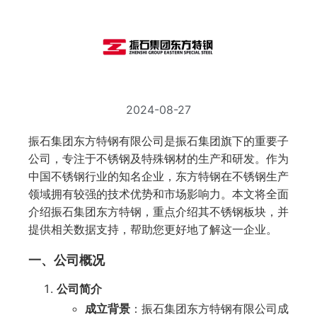
2024-08-27
振石集团东方特钢有限公司是振石集团旗下的重要子
公司，专注于不锈钢及特殊钢材的生产和研发。作为
中国不锈钢行业的知名企业，东方特钢在不锈钢生产
领域拥有较强的技术优势和市场影响力。本文将全面
介绍振石集团东方特钢，重点介绍其不锈钢板块，并
提供相关数据支持，帮助您更好地了解这一企业。
一、公司概况
公司简介
成立背景
：振石集团东方特钢有限公司成